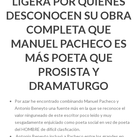
LIGERA POR QUIENES
DESCONOCEN SU OBRA
COMPLETA QUE
MANUEL PACHECO ES
MÁS POETA QUE
PROSISTA Y
DRAMATURGO
Por azar he encontrado combinando Manuel Pacheco y
Antonio Beneyto una fuente más en la que se reconoce el
valor ninguneado de este escritor poco leído y muy
sesgadamente enjuiciado como poeta social en vez de poeta
del HOMBRE de difícil clasficación.
Antonio Beneyto incluyó a Pacheco entre los grandes en