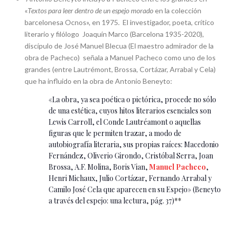
«
Textos para leer dentro de un espejo morado
en la colección
barcelonesa Ocnos», en 1975. El investigador, poeta, crítico
literario y filólogo Joaquín Marco (Barcelona 1935-2020),
discípulo de José Manuel Blecua (El maestro admirador de la
obra de Pacheco) señala a Manuel Pacheco como uno de los
grandes (entre Lautrémont, Brossa, Cortázar, Arrabal y Cela)
que ha influido en la obra de Antonio Beneyto:
«La obra, ya sea poética o pictórica, procede no sólo
de una estética, cuyos hitos literarios esenciales son
Lewis Carroll, el Conde Lautréamont o aquellas
figuras que le permiten trazar, a modo de
autobiografía literaria, sus propias raíces: Macedonio
Fernández, Oliverio Girondo, Cristóbal Serra, Joan
Brossa, A.F. Molina, Boris Vian,
Manuel Pacheco
,
Henri Michaux, Julio Cortázar, Fernando Arrabal y
Camilo José Cela que aparecen en su Espejo» (Beneyto
a través del espejo: una lectura, pág. 37)
**