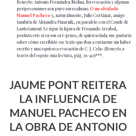
Beneyto: Antonio Fernández Molina. Su evocación y algunas
peripecomunes son puro surrealismo.
O un
olvidado
Manuel Pacheco
y, naturalmente, Julio Cortázar, amigo
también de Alejandra Pizarnik, en paralelo con el Conde de
Lautréamont. Le sigue la figura de Fernando Arrabal,
postista este sí en sus orí-genes, de quien señala: me gustaría
saber cómo escribiste ese texto que ibas a enviarme sin haber
escrito y una equívoca evocación de C. J. Cela» (Beneyto a
través del espejo: una lectura, pág. 39-40)
***
.
JAUME PONT REITERA
LA INFLUENCIA DE
MANUEL PACHECO EN
LA OBRA DE ANTONIO