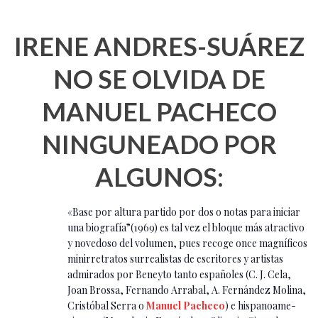
IRENE ANDRES-SUÁREZ
NO SE OLVIDA DE
MANUEL PACHECO
NINGUNEADO POR
ALGUNOS:
«Base por altura partido por dos o notas para iniciar
una biografía”(1969) es tal vez el bloque más atractivo
y novedoso del volumen, pues recoge once magníficos
minirretratos surrealistas de escritores y artistas
admirados por Beneyto tanto españoles (C. J. Cela,
Joan Brossa, Fernando Arrabal, A. Fernández Molina,
Cristóbal Serra o
Manuel
Pacheco
) e hispanoame-