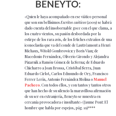
BENEYTO:
«Quien le haya acompañado en ese viático personal
que son sus bellísimos
Escritos caóticos
(2009) se habrá
dado cuenta del insobornable goce con el que clama, a
los cuatro vientos, su pasión desbordada por la
estirpe de los rara avis, de los fetiches extraños de una
iconoclastia que va del conde de Lautréamont a Henri
Michaux, Witold Gombrowicz y Boris Vian; de
Macedonio Fernández, Oliverio Girondo y Alejandra
Pizarnik a Ramón Gómez de la Serna; de Eduardo
Chicharro a Joan Brossa, Cristóbal Serra, Juan
Eduardo Cirlot, Carlos Edmundo de Ory, Francisco
Ferrer Lerín, Antonio Fernández Molina o
Manuel
Pacheco
. Con todos ellos, y con tantos y tantos otros
que han hecho de su silencio la maravillosa afirmación
de su ser en extranjería, Beneyto se muestra en
cercanía provocadora e insultante» (Jaume Pont: El
hombre que habla por espejos, pág. 19)
****