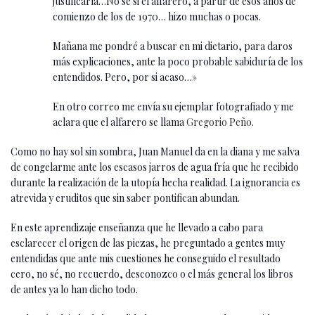
justificarla…No sé si el alfarero, a partir de esos años de
comienzo de los de 1970… hizo muchas o pocas.
Mañana me pondré a buscar en mi dietario, para daros
más explicaciones, ante la poco probable sabiduría de los
entendidos. Pero, por si acaso…»
En otro correo me envía su ejemplar fotografiado y me
aclara que el alfarero se llama
Gregorio Peño
.
Como no hay sol sin sombra, Juan Manuel da en la diana y me salva
de congelarme ante los escasos jarros de agua fría que he recibido
durante la realización de la utopía hecha realidad. La ignorancia es
atrevida y eruditos que sin saber pontifican abundan.
En este aprendizaje enseñanza que he llevado a cabo para
esclarecer el origen de las piezas, he preguntado a gentes muy
entendidas que ante mis cuestiones he conseguido el resultado
cero, no sé, no recuerdo, desconozco o el más general los libros
de antes ya lo han dicho todo.