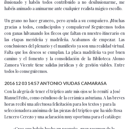
ilusionado y habéis todos contribuido a no desilusionarme, me
habéis animado a animarme ante cualquier realista mágico escollo.
Un grano no hace granero, pero ayuda a su compañero. ¡Muchas
gracias a todos, condiscípulos y compañeros! Seguiremos todos
con ganas hilvanando los flecos que faltan en nuestro itinerario en
las etapas merideña y madrileña. Acabamos de empezar. Las
conclusiones del plenario y el manifiesto ya son una realidad virtual.
Falta que los deseos se cumplan. La placa madrileña va por buen
camino y el fomento y la consolidación de la Biblioteca Alonso
Zamora Vicente tiene salidas jurídicas y de gestión viables. Entre
todos lo conseguiremos.
2016 12 03 14:57 ANTONIO VIUDAS CAMARASA
Con la alegría de tener el tríptico ante mis ojos se lo remití a José
Manuel Feito, como estudioso de la cerámica asturiana. A las breves
horas recibí una afectuosa felicitación para los textos y para la
seleccionadora anónima de las piezas del tríptico que ha sido Rosa
Lencero Cerezo y una aclaración muy oportuna para el catálogo:
«Creo que habéis hecho un pequeño, gran resumen de la