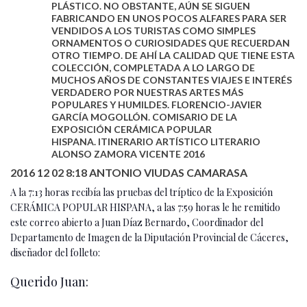
PLÁSTICO. NO OBSTANTE, AÚN SE SIGUEN
FABRICANDO EN UNOS POCOS ALFARES PARA SER
VENDIDOS A LOS TURISTAS COMO SIMPLES
ORNAMENTOS O CURIOSIDADES QUE RECUERDAN
OTRO TIEMPO. DE AHÍ LA CALIDAD QUE TIENE ESTA
COLECCIÓN, COMPLETADA A LO LARGO DE
MUCHOS AÑOS DE CONSTANTES VIAJES E INTERÉS
VERDADERO POR NUESTRAS ARTES MÁS
POPULARES Y HUMILDES. FLORENCIO-JAVIER
GARCÍA MOGOLLÓN. COMISARIO DE LA
EXPOSICIÓN CERÁMICA POPULAR
HISPANA. ITINERARIO ARTÍSTICO LITERARIO
ALONSO ZAMORA VICENTE 2016
2016 12 02 8:18 ANTONIO VIUDAS CAMARASA
A la 7:13 horas recibía las pruebas del tríptico de la Exposición
CERÁMICA POPULAR HISPANA, a las 7:59 horas le he remitido
este correo abierto a Juan Díaz Bernardo, Coordinador del
Departamento de Imagen de la Diputación Provincial de Cáceres,
diseñador del folleto:
Querido Juan: