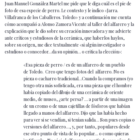
Juan Manuel González Martel me pide que le diga cuál es el pie de
foto de esa especie de perro. Le contesto y le indico «Jarra.
Villafranca de los Caballeros. Toledo» y a continuación me cuenta
cómo acompañó a Alonso Zamora Vicente al taller del alfarero y la
explicación que le dio sobre su creación innovadora y me advierte
ante críticos y estudiosos de la cerámica, que haberlos haylos,
sobre su origen, me dice textualmente «si algún investigador o
estudioso o conocedor…da su opinión… o critica la elección»:
«Esa pieza de perro / es de un alfarero de un pueblo
de Toledo. Creo que tengo fotos del alfarero. No es
pieza o cacharro tradicional…Cuando la compramos (yo
tengo otra más sofisticada, era una pieza que el hombre
había copiado del dibujo de una cerámica de oriente
medio, de museo, ¿arte persa? … a partir de una imagen
de un cromo o de unas cajetillas de fósforos que habían
llegado a manos del alfarero. Dijo que las había hecho
para ver si se vendían, si tenían salida… Son pues copias o
versiones del alfarero…, y, por tanto, populares desde
ese otro punto de vista de lo popular… o como quieras