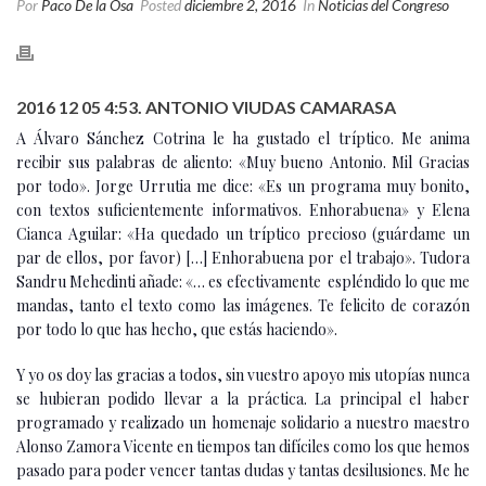
Por
Paco De la Osa
Posted
diciembre 2, 2016
In
Noticias del Congreso
2016 12 05 4:53. ANTONIO VIUDAS CAMARASA
A Álvaro Sánchez Cotrina le ha gustado el tríptico. Me anima
recibir sus palabras de aliento: «Muy bueno Antonio. Mil Gracias
por todo». Jorge Urrutia me dice: «Es un programa muy bonito,
con textos suficientemente informativos. Enhorabuena» y Elena
Cianca Aguilar: «Ha quedado un tríptico precioso (guárdame un
par de ellos, por favor) […] Enhorabuena por el trabajo». Tudora
Sandru Mehedinti añade: «… es efectivamente espléndido lo que me
mandas, tanto el texto como las imágenes. Te felicito de corazón
por todo lo que has hecho, que estás haciendo».
Y yo os doy las gracias a todos, sin vuestro apoyo mis utopías nunca
se hubieran podido llevar a la práctica. La principal el haber
programado y realizado un homenaje solidario a nuestro maestro
Alonso Zamora Vicente en tiempos tan difíciles como los que hemos
pasado para poder vencer tantas dudas y tantas desilusiones. Me he