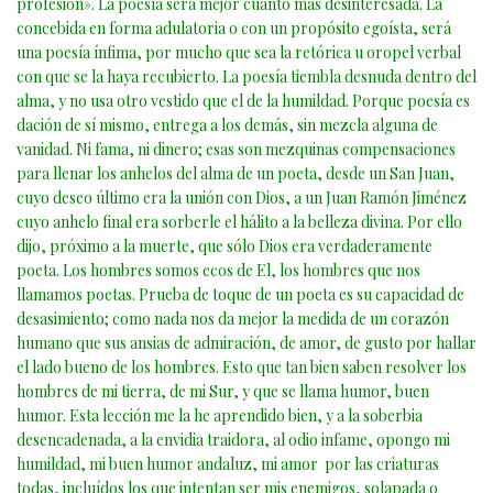
profesión». La poesía será mejor cuanto más desinteresada. La
concebida en forma adulatoria o con un propósito egoísta, será
una poesía ínfima, por mucho que sea la retórica u oropel verbal
con que se la haya recubierto. La poesía tiembla desnuda dentro del
alma, y no usa otro vestido que el de la humildad. Porque poesía es
dación de sí mismo, entrega a los demás, sin mezcla alguna de
vanidad. Ni fama, ni dinero; esas son mezquinas compensaciones
para llenar los anhelos del alma de un poeta, desde un San Juan,
cuyo deseo último era la unión con Dios, a un Juan Ramón Jiménez
cuyo anhelo final era sorberle el hálito a la belleza divina. Por ello
dijo, próximo a la muerte, que sólo Dios era verdaderamente
poeta. Los hombres somos ecos de El, los hombres que nos
llamamos poetas. Prueba de toque de un poeta es su capacidad de
desasimiento; como nada nos da mejor la medida de un corazón
humano que sus ansias de admiración, de amor, de gusto por hallar
el lado bueno de los hombres. Esto que tan bien saben resolver los
hombres de mi tierra, de mi Sur, y que se llama humor, buen
humor. Esta lección me la he aprendido bien, y a la soberbia
desencadenada, a la envidia traidora, al odio infame, opongo mi
humildad, mi buen humor andaluz, mi amor por las criaturas
todas, incluídos los que intentan ser mis enemigos, solapada o