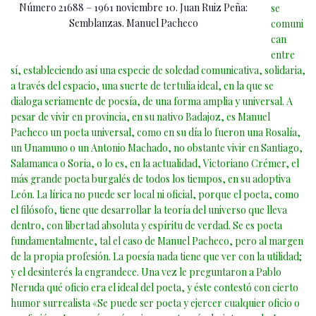
Número 21688 – 1961 noviembre 10. Juan Ruiz Peña:
se
Semblanzas. Manuel Pacheco
comuni
can
entre
sí, estableciendo así una especie de soledad comunicativa, solidaria,
a través del espacio, una suerte de tertulia ideal, en la que se
dialoga seriamente de poesía, de una forma amplia y universal. A
pesar de vivir en provincia, en su nativo Badajoz, es Manuel
Pacheco un poeta universal, como en su día lo fueron una Rosalía,
un Unamuno o un Antonio Machado, no obstante vivir en Santiago,
Salamanca o Soria, o lo es, en la actualidad, Victoriano Crémer, el
más grande poeta burgalés de todos los tiempos, en su adoptiva
León. La lírica no puede ser local ni oficial, porque el poeta, como
el filósofo, tiene que desarrollar la teoría del universo que lleva
dentro, con libertad absoluta y espíritu de verdad. Se es poeta
fundamentalmente, tal el caso de Manuel Pacheco, pero al margen
de la propia profesión. La poesía nada tiene que ver con la utilidad;
y el desinterés la engrandece. Una vez le preguntaron a Pablo
Neruda qué oficio era el ideal del poeta, y éste contestó con cierto
humor surrealista «Se puede ser poeta y ejercer cualquier oficio o