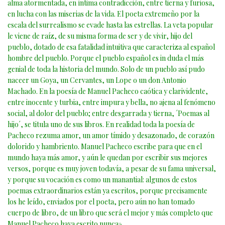
alma atormentada, en íntima contradicción, entre tierna y furiosa,
en lucha con las miserias de la vida. El poeta extremeño por la
escala del surrealismo se evade hasta las estrellas. La veta popular
le viene de raíz, de su misma forma de ser y de vivir, hijo del
pueblo, dotado de esa fatalidad intuitiva que caracteriza al español
hombre del pueblo. Porque el pueblo español es in duda el más
genial de toda la historia del mundo. Solo de un pueblo así pudo
naceer un Goya, un Cervantes, un Lope o un don Antonio
Machado. En la poesía de Manuel Pacheco caótica y clarividente,
entre inocente y turbia, entre impura y bella, no ajena al fenómeno
social, al dolor del pueblo; entre desgarrada y tierna, ´Poemas al
hijo´, se titula uno de sus libros. En realidad toda la poesía de
Pacheco rezuma amor, un amor tímido y desazonado, de corazón
dolorido y hambriento. Manuel Pacheco escribe para que en el
mundo haya más amor, y aún le quedan por escribir sus mejores
versos, porque es muy joven todavía, a pesar de su fama universal,
y porque su vocación es como un manantial: algunos de estos
poemas extraordinarios están ya escritos, porque precisamente
los he leído, enviados por el poeta, pero aún no han tomado
cuerpo de libro, de un libro que será el mejor y más completo que
Manuel Pacheco haya escrito nunca».