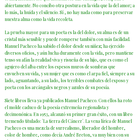
abiertamente. No concibo otra postura en la vida que la del amor; a
lo más, la huída y el silencio. Sí , no hay nada como para preservar
nuestra alma como la vida recoleta.
La prueba mayor para un poeta es la del dolor, su alma es de un
cristal más sensible y puede romperse también con más facilidad.
Manuel Pacheco ha sabido el dolor desde su niñez; ha ejercido
diversos oficios, y aún lucha duramente con la vida, pero mantiene
tenso su afán la realidad viva y risueña de su hijo, que es como el
agujero del alba entre los espesos muros de sombras que
envuelven su vida, y su mujer que es como el arpa fiel, siempre a su
lado, aguantando, a su lado, los terribles combates del esposo y
poeta con los arcángales negros y azules de su poesía.
Siete libros lleva ya publicados Manuel Pacheco. Con ellos ha roto
el molde caduco de la poesía extremeña regionalista y
decimonónica. En 1953, alcanzó su primer gran éxito, con un libro
tremendo titulado: ´La tierra del Cáncer´. La vena lírica de Manuel
Pacheco es una mezcla de surrealismo, liberador del hombre,
color de hombre, como decía André Breton, va muy bien con su