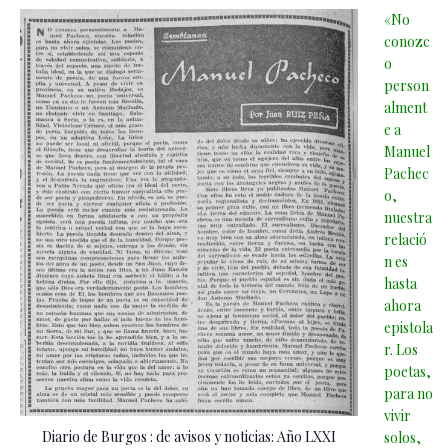
«No
conozc
o
person
alment
e a
Manuel
Pachec
o,
nuestra
relació
n es
hasta
ahora
epistola
r. Los
poetas,
para no
vivir
Diario de Burgos : de avisos y noticias: Año LXXI
solos,