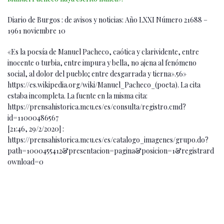
Diario de Burgos : de avisos y noticias: Año LXXI Número 21688 –
1961 noviembre 10
«Es la poesía de Manuel Pacheco, caótica y clarividente, entre
inocente o turbia, entre impura y bella, no ajena al fenómeno
social, al dolor del pueblo; entre desgarrada y tierna».5​6​»
https://es.wikipedia.org/wiki/Manuel_Pacheco_(poeta). La cita
estaba incompleta. La fuente en la misma cita:
https://prensahistorica.mcu.es/es/consulta/registro.cmd?
id=11000486567
[21:46, 29/2/2020] :
https://prensahistorica.mcu.es/es/catalogo_imagenes/grupo.do?
path=1000455412&presentacion=pagina&posicion=1&registrard
ownload=0