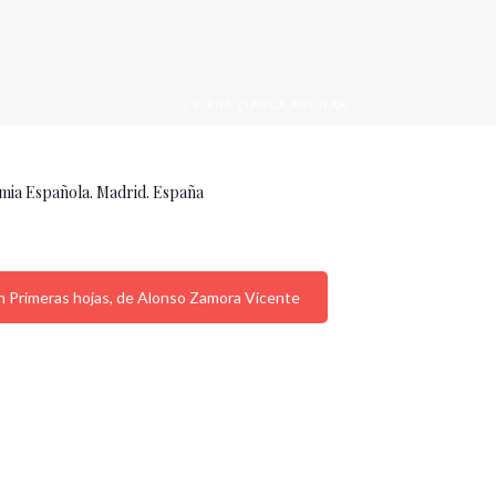
INICIO
/
ELENA CIANCA AGUILAR
emia Española. Madrid. España
 en Primeras hojas, de Alonso Zamora Vicente